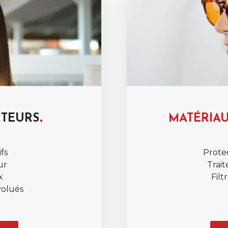
TEURS
MATÉRIA
fs
Prote
ur
Trait
x
Filt
volués