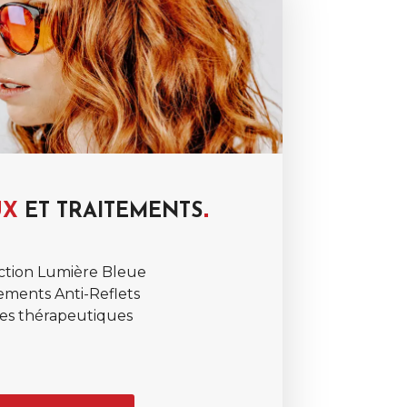
UX
ET
TRAITEMENTS
ction Lumière Bleue
ements Anti-Reflets
res thérapeutiques