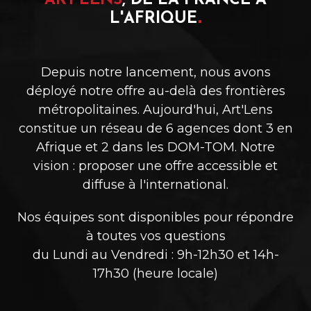
ART'LENS
, DE LA FRANCE À
L'AFRIQUE
Depuis notre lancement, nous avons
déployé notre offre au-delà des frontières
métropolitaines. Aujourd'hui, Art'Lens
constitue un réseau de 6 agences dont 3 en
Afrique et 2 dans les DOM-TOM. Notre
vision : proposer une offre accessible et
diffuse à l'international.
Nos équipes sont disponibles pour répondre
à toutes vos questions
du Lundi au Vendredi : 9h-12h30 et 14h-
+33 (0)1 30 37 15 19
17h30 (heure locale)
info@artlens.fr