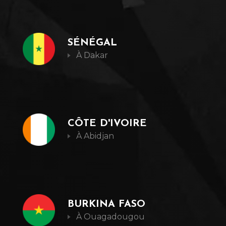
SÉNÉGAL
À Dakar
+225 27 20 21 46 06
essor.abidjan@gmail.com
CÔTE D'IVOIRE
À Abidjan
+226 25 33 60 02
artlens.burkina@gmail.com
BURKINA FASO
À Ouagadougou