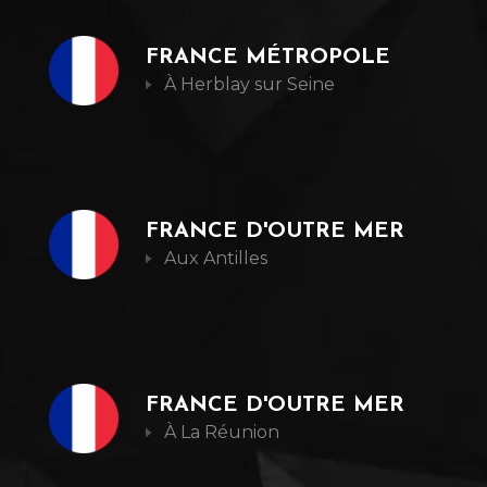
FRANCE MÉTROPOLE
À Herblay sur Seine
+33 (0)1 30 37 15 19
info@artlens.fr
FRANCE D'OUTRE MER
Aux Antilles
+262 (0)2 62 95 81 01
bureau@brmfactory.fr
FRANCE D'OUTRE MER
À La Réunion
+221 33 821 50 33
essor.dakar@gmail.com