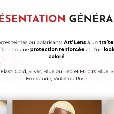
ÉSENTATION
GÉNÉRA
erres teintés ou polarisants
Art’Lens
à un
trait
ficiez d’une
protection renforcée
et d’un
loo
coloré
.
Flash Gold, Silver, Blue ou Red et Miroirs Blue, Si
Emeraude, Violet ou Rose.