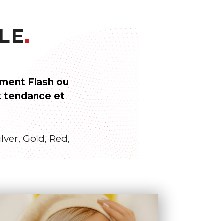
LE
ement Flash ou
k tendance et
lver, Gold, Red,