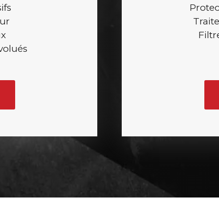
ifs
Prote
eur
Trait
ux
Filt
volués