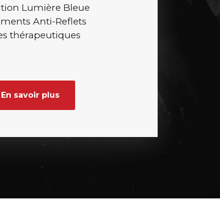
ction Lumière Bleue
ements Anti-Reflets
res thérapeutiques
En savoir plus