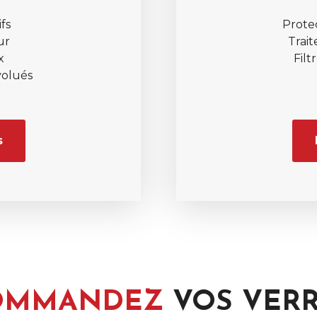
fs
Prote
ur
Trait
x
Filt
volués
s
OMMANDEZ
VOS VER