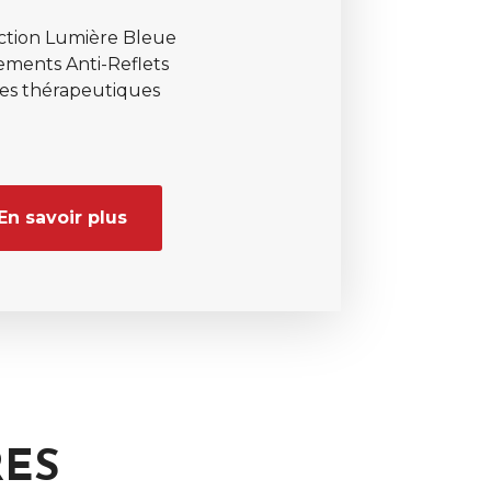
ction Lumière Bleue
ements Anti-Reflets
res thérapeutiques
En savoir plus
RES