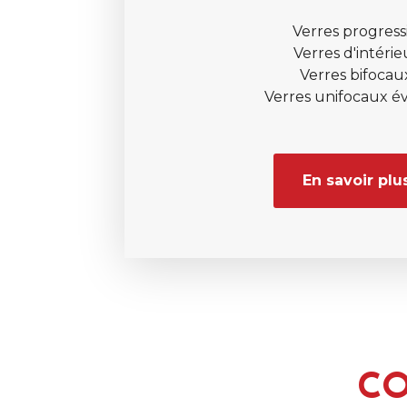
Verres progressi
Verres d'intérie
Verres bifocau
Verres unifocaux é
En savoir plu
C